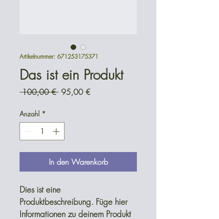
Artikelnummer: 671253175371
Das ist ein Produkt
Standardpreis
Sale-
 100,00 € 
95,00 €
Preis
Anzahl
*
In den Warenkorb
Dies ist eine 
Produktbeschreibung. Füge hier 
Informationen zu deinem Produkt 